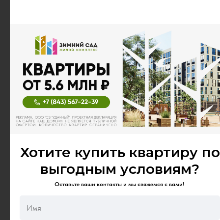
6
Хотите купить квартиру по
выгодным условиям?
ДВОР БЕЗ МАШИН
Наземные парковки и
Оставьте ваши контакты и мы свяжемся с вами!
многоуровневый паркинг
вынесены за пределы дворовой
территории. Гулять и играть в