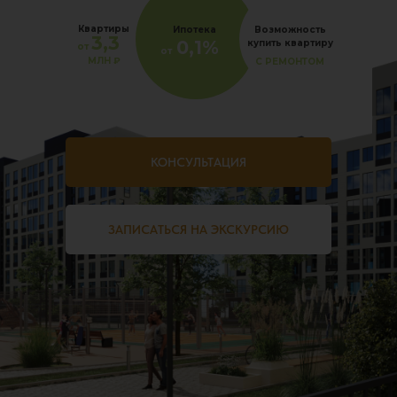
Квартиры
Ипотека
Возможность
3,3
0,1%
купить квартиру
от
от
МЛН
₽
С РЕМОНТОМ
КОНСУЛЬТАЦИЯ
ЗАПИСАТЬСЯ НА ЭКСКУРСИЮ