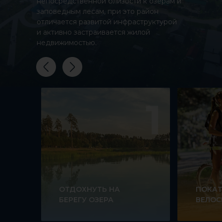
непосредственной близости к озерам и
заповедным лесам, при это район
отличается развитой инфраструктурой
и активно застраивается жилой
недвижимостью.
1
ОТДОХНУТЬ НА
ПОКАТ
БЕРЕГУ ОЗЕРА
ВЕЛОС