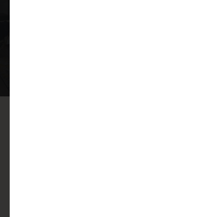
эргономичными планировками
различных форматов.
Квартира сдается с предчистовой
отделкой или с готовым ремонтом
отделка квартир