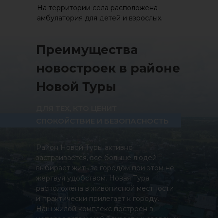
На территории села расположена
амбулатория для детей и взрослых.
Преимущества
новостроек в районе
Новой Туры
ДЛЯ ТЕХ, КТО ЦЕНИТ
СПОКОЙСТВИЕ И БЕЗОПАСНОСТЬ
Район Новой Туры активно
застраивается, всё больше людей
выбирает жить за городом при этом не
жертвуя удобством. Новая Тура
расположена в живописной местности
и практически прилегает к городу.
Наш жилой комплекс построен в