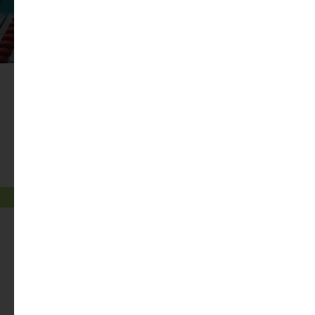
Современные
подъезды
ВАМ БУДЕТ ПРИЯТНО
ВОЗВРАЩАТЬСЯ ДОМОЙ
Оформление подъездов в ЖК «Зимний
сад» будет выполнено с использованием
современных отделочных материалов.
+
Отделка пола керамогранитом с
рисунком под дерево