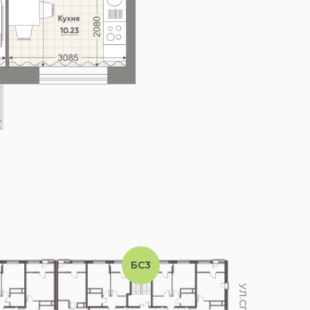
А
БС3