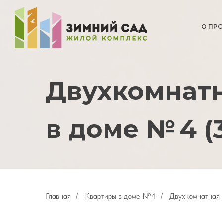
О ПР
Двухкомнатн
в доме № 4 (3,
Главная
Квартиры в доме №4
Двухкомнатная 
/
/