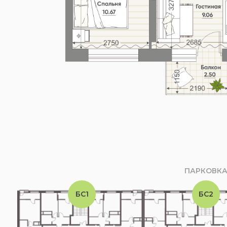
ПАРКОВК
БС1
БС2