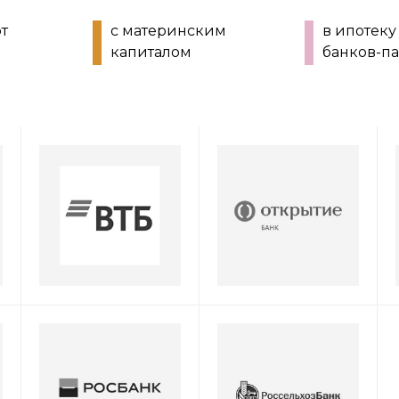
от
с материнским
в ипотеку
капиталом
банков-п