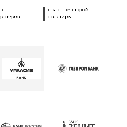
 от
с зачетом старой
артнеров
квартиры