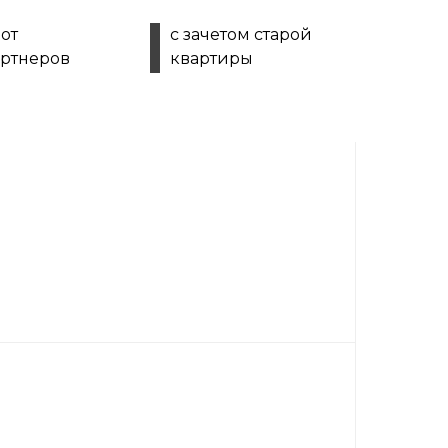
 от
с зачетом старой
артнеров
квартиры