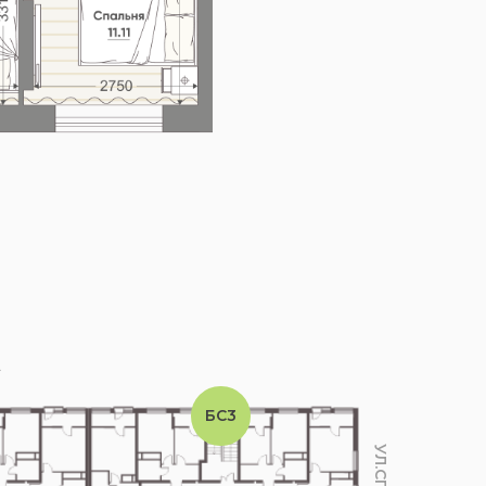
А
БС3