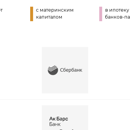
от
с материнским
в ипотеку
капиталом
банков-п