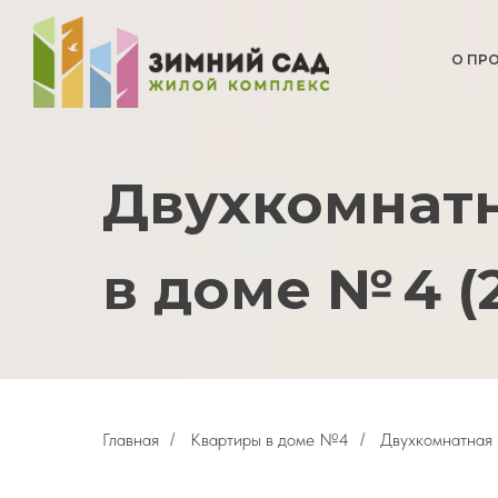
О ПР
Двухкомнатн
в доме № 4 (2
Главная
Квартиры в доме №4
Двухкомнатная 
/
/