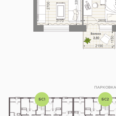
ПАРКОВК
БС1
БС2